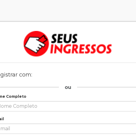
gistrar com:
ou
me Completo
il