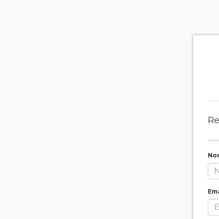
Re
No
Ema