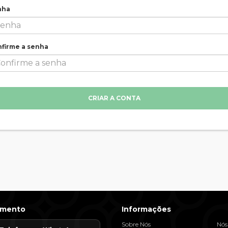
nha
firme a senha
CRIAR A CONTA
imento
Informações
Sobre Nós
Nós