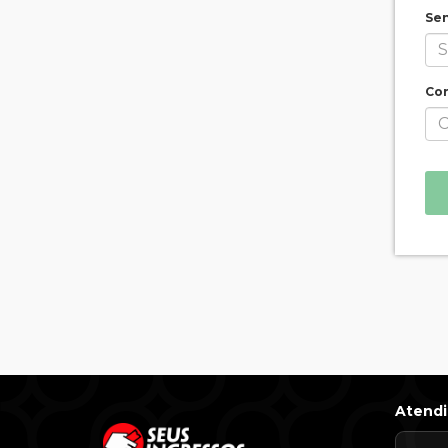
Se
Con
Atend