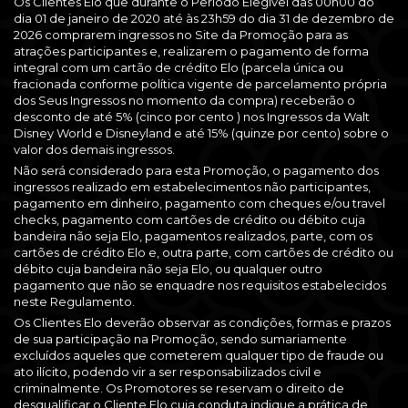
Os Clientes Elo que durante o Período Elegível das 00h00 do
dia 01 de janeiro de 2020 até às 23h59 do dia 31 de dezembro de
2026 comprarem ingressos no Site da Promoção para as
atrações participantes e, realizarem o pagamento de forma
integral com um cartão de crédito Elo (parcela única ou
fracionada conforme política vigente de parcelamento própria
dos Seus Ingressos no momento da compra) receberão o
desconto de até 5% (cinco por cento ) nos Ingressos da Walt
Disney World e Disneyland e até 15% (quinze por cento) sobre o
valor dos demais ingressos.
Não será considerado para esta Promoção, o pagamento dos
ingressos realizado em estabelecimentos não participantes,
pagamento em dinheiro, pagamento com cheques e/ou travel
checks, pagamento com cartões de crédito ou débito cuja
bandeira não seja Elo, pagamentos realizados, parte, com os
cartões de crédito Elo e, outra parte, com cartões de crédito ou
débito cuja bandeira não seja Elo, ou qualquer outro
pagamento que não se enquadre nos requisitos estabelecidos
neste Regulamento.
Os Clientes Elo deverão observar as condições, formas e prazos
de sua participação na Promoção, sendo sumariamente
excluídos aqueles que cometerem qualquer tipo de fraude ou
ato ilícito, podendo vir a ser responsabilizados civil e
criminalmente. Os Promotores se reservam o direito de
desqualificar o Cliente Elo cuja conduta indique a prática de