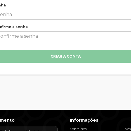
nha
firme a senha
CRIAR A CONTA
imento
Informações
Sobre Nós
Nós