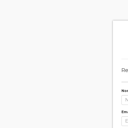
Re
No
Ema