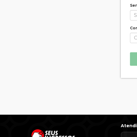
Se
Con
Atend