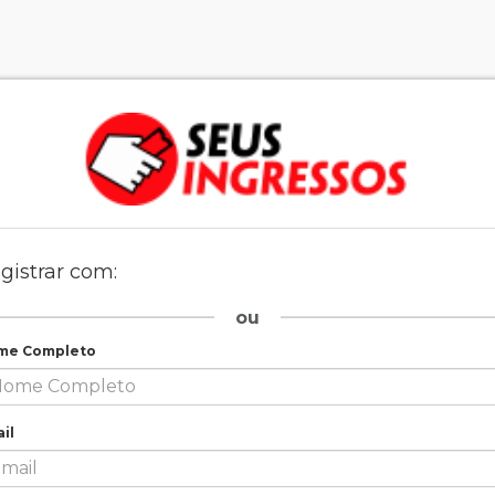
gistrar com:
ou
me Completo
il