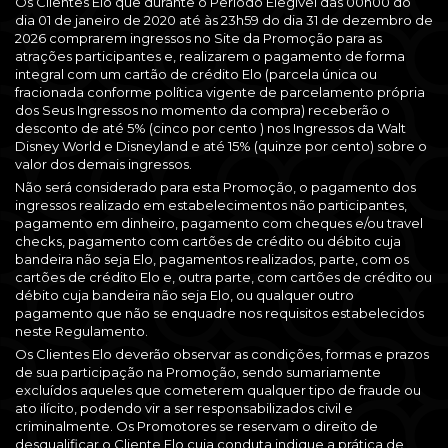
Os Clientes Elo que durante o Período Elegível das 00h00 do
dia 01 de janeiro de 2020 até às 23h59 do dia 31 de dezembro de
2026 comprarem ingressos no Site da Promoção para as
atrações participantes e, realizarem o pagamento de forma
integral com um cartão de crédito Elo (parcela única ou
fracionada conforme política vigente de parcelamento própria
dos Seus Ingressos no momento da compra) receberão o
desconto de até 5% (cinco por cento ) nos Ingressos da Walt
Disney World e Disneyland e até 15% (quinze por cento) sobre o
valor dos demais ingressos.
Não será considerado para esta Promoção, o pagamento dos
ingressos realizado em estabelecimentos não participantes,
pagamento em dinheiro, pagamento com cheques e/ou travel
checks, pagamento com cartões de crédito ou débito cuja
bandeira não seja Elo, pagamentos realizados, parte, com os
cartões de crédito Elo e, outra parte, com cartões de crédito ou
débito cuja bandeira não seja Elo, ou qualquer outro
pagamento que não se enquadre nos requisitos estabelecidos
neste Regulamento.
Os Clientes Elo deverão observar as condições, formas e prazos
de sua participação na Promoção, sendo sumariamente
excluídos aqueles que cometerem qualquer tipo de fraude ou
ato ilícito, podendo vir a ser responsabilizados civil e
criminalmente. Os Promotores se reservam o direito de
desqualificar o Cliente Elo cuja conduta indique a prática de