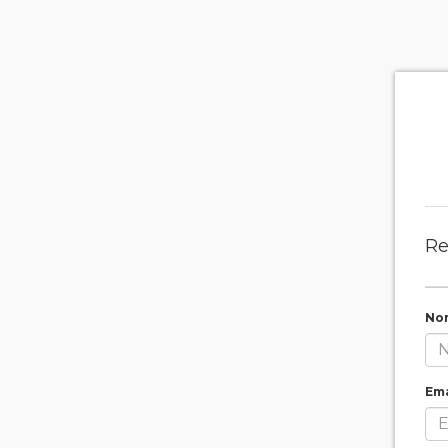
Re
No
Ema