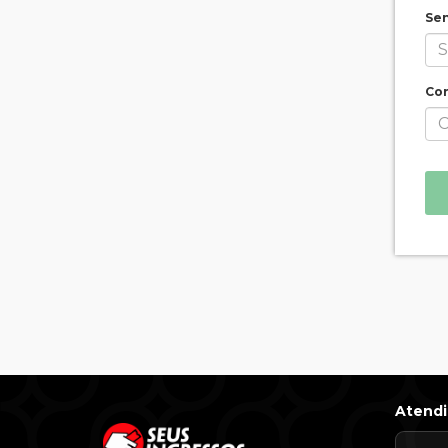
Se
Con
Atend