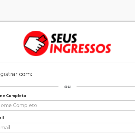
gistrar com:
ou
me Completo
il