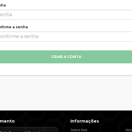
nha
firme a senha
CRIAR A CONTA
imento
Informações
Sobre Nós
Nós