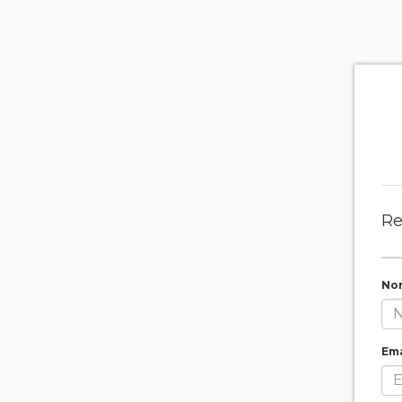
Re
No
Ema