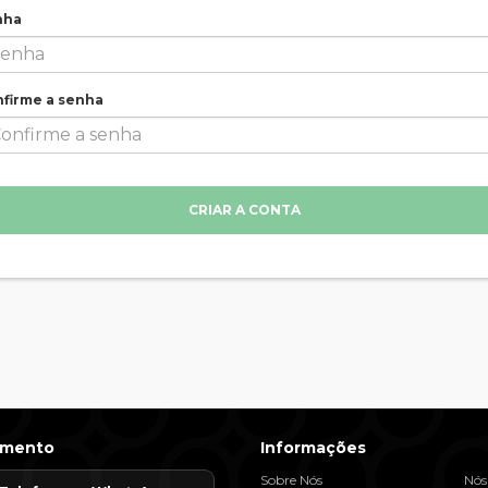
nha
firme a senha
CRIAR A CONTA
imento
Informações
Sobre Nós
Nós