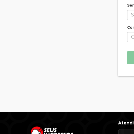
Se
Con
Atend