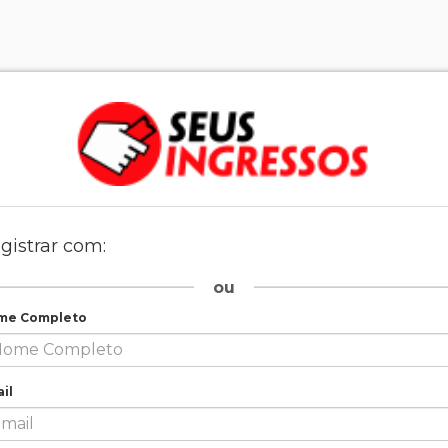
gistrar com:
ou
me Completo
il