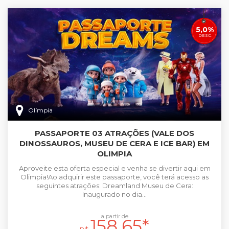
5,0%
DESC.
Olímpia
PASSAPORTE 03 ATRAÇÕES (VALE DOS
DINOSSAUROS, MUSEU DE CERA E ICE BAR) EM
OLIMPIA
Aproveite esta oferta especial e venha se divertir aqui em
Olimpia!Ao adquirir este passaporte, você terá acesso as
seguintes atrações: Dreamland Museu de Cera:
Inaugurado no dia...
a partir de
158,65*