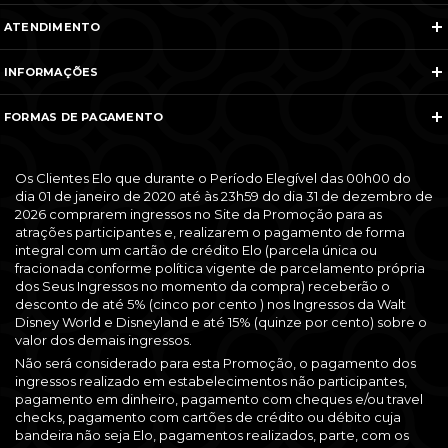
ATENDIMENTO
Telefones e WhatsApp
INFORMAÇÕES
Veja todos os contatos
Sobre Nós
Nós na Mídia
FORMAS DE PAGAMENTO
Termos e Condições
Política de Cancelamento
FAQ
Entre em Contato
Os Clientes Elo que durante o Período Elegível das 00h00 do
dia 01 de janeiro de 2020 até às 23h59 do dia 31 de dezembro de
2026 comprarem ingressos no Site da Promoção para as
atrações participantes e, realizarem o pagamento de forma
integral com um cartão de crédito Elo (parcela única ou
fracionada conforme política vigente de parcelamento própria
dos Seus Ingressos no momento da compra) receberão o
desconto de até 5% (cinco por cento ) nos Ingressos da Walt
Disney World e Disneyland e até 15% (quinze por cento) sobre o
valor dos demais ingressos.
Não será considerado para esta Promoção, o pagamento dos
ingressos realizado em estabelecimentos não participantes,
pagamento em dinheiro, pagamento com cheques e/ou travel
checks, pagamento com cartões de crédito ou débito cuja
bandeira não seja Elo, pagamentos realizados, parte, com os