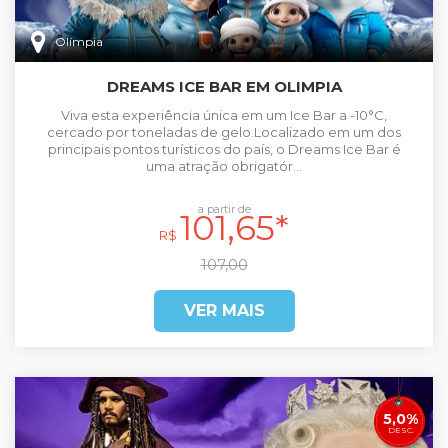
Olímpia
DREAMS ICE BAR EM OLIMPIA
Viva esta experiência única em um Ice Bar a -10°C,
cercado por toneladas de gelo.Localizado em um dos
principais pontos turísticos do país, o Dreams Ice Bar é
uma atração obrigatór...
a partir de
101,65*
R$
107,00
VER MAIS
5,0%
DESC.