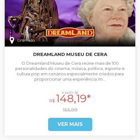
Gramado
DREAMLAND MUSEU DE CERA
O Dreamland Museu de Cera reúne mais de 100
personalidades do cinema, música, política, esporte e
cultura pop em cenários especialmente criados para
proporcionar uma experiência im...
a partir de
148,19*
R$
155,99
VER MAIS