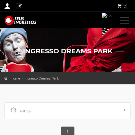
(0)
INGRESSO DREAMS PARK
Home
Ingresso Dreams Park
Filtros
1