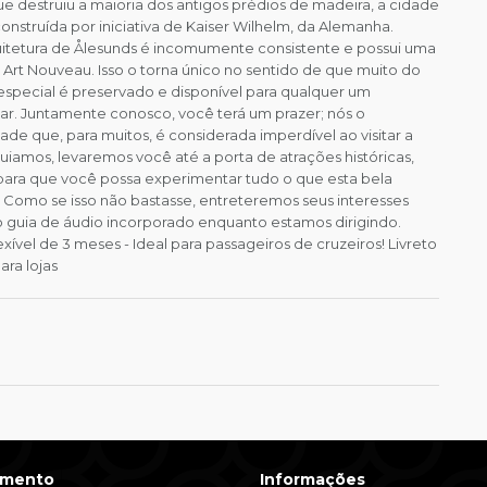
e destruiu a maioria dos antigos prédios de madeira, a cidade
nstruída por iniciativa de Kaiser Wilhelm, da Alemanha.
uitetura de Ålesunds é incomumente consistente e possui uma
Art Nouveau. Isso o torna único no sentido de que muito do
especial é preservado e disponível para qualquer um
ar. Juntamente conosco, você terá um prazer; nós o
de que, para muitos, é considerada imperdível ao visitar a
iamos, levaremos você até a porta de atrações históricas,
a para que você possa experimentar tudo o que esta bela
 Como se isso não bastasse, entreteremos seus interesses
o guia de áudio incorporado enquanto estamos dirigindo.
exível de 3 meses - Ideal para passageiros de cruzeiros! Livreto
ara lojas
imento
Informações