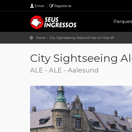
Entrar
Registre-se
Parques
Home
City Sightseeing Alesund Hop on-Hop off
City Sightseeing A
ALE - ALE - Aalesund