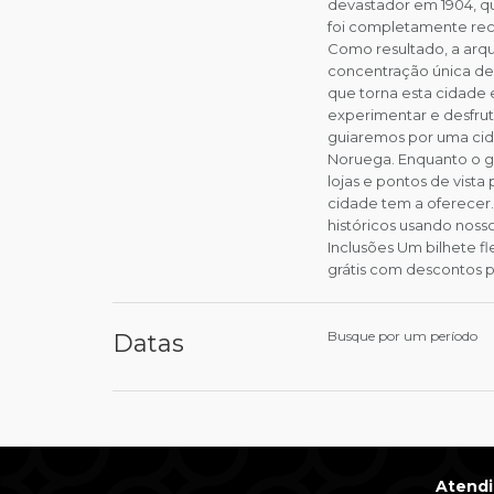
devastador em 1904, qu
foi completamente reco
Como resultado, a arq
concentração única de 
que torna esta cidade 
experimentar e desfrut
guiaremos por uma cida
Noruega. Enquanto o gu
lojas e pontos de vist
cidade tem a oferecer.
históricos usando noss
Inclusões Um bilhete fl
grátis com descontos p
Busque por um período
Datas
Atend