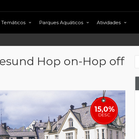
 Temáticos
Parques Aquáticos
Atividades
lesund Hop on-Hop off
15,0%
DESC.