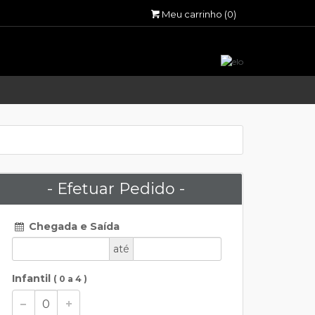
Meu carrinho
(0)
- Efetuar Pedido -
Chegada e Saída
até
Infantil
( 0 a 4 )