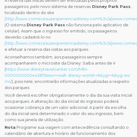
A reserva das visitas devem ser efetuadas pelos próprios
passageiros, pelo novo sistema de reservas
Disney Park Pass
,
localizado dentro do site
[http://www.comecesuaexperienciadisney.com%3c/a]www.comec
(O sistema
Disney Park Pass
não funciona pelo aplicativo de
celular). Assim que o ingresso for emitido, os passageiros
deverão cadastrá-lo no
[http://www.comecesuaexperienciadisney.com%3c/a]www.comec
e efetuar a reserva das visitas aos parques.
Aconselhamos também, aos passageiros sempre
acompanharem o microsite da Disney: Saiba antes de ir
(
https://www.disneytravelcenter.com/MIN-
000000000044387/sites++walt-disney-world++kbyg++kbyg-ws-
ms/
), pois nele, encontrarão informações atualizadas a respeito
dos parques
Você deverá escolher obrigatoriamente o dia da sua visita inicial
aos parques. A alteração do dia inicial do ingresso poderá
ocasionar cobrança de um valor adicional. A partir da escolha
do dia inicial será determinado o valor do seu ingresso, bem
como sua janela de utilização.
Nota
:Programe sua viagem com antecedência consultando o
calendário de abertura e horário de funcionamento dos