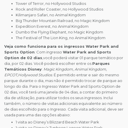
Tower of Terror, no Hollywood Studios
Rock and Roller Coaster, no Hollywood Studios
Kilimanjaro Safari, no Animal Kingdom
Big Thunder Mountain Railroad, no Magic Kingdom
Expedition Everest, no Animal Kingdom
Dumbo the Flying Elephant, no Magic Kingdom
The Festival of The Lion King, no Animal Kingdom
Veja como funciona para os ingressos Water Park and
Sports Option
: Com ingresso
Water Park and Sports
Option de 02 dias
,você poderá visitar 01 parque temático por
dia, por 02 dias. Você poderá escolher entre os
Parques
Temáticos Disney
:
Magic Kingdom, Animal Kingdom,
EPCOT,Hollywood Studios
. É permitido entrar e sair do mesmo
parque durante o dia, mas não é permitido trocar de parque ao
longo do dia. Para o Ingresso Water Park and Sports Option de
02 dias, você terá uma janela de 04 dias, a contar do primeiro
dia de utilização, para utilizar todos os seus ingressos. Inclui
também, o número de visitas adicionais equivalente ao número
de dias escolhido para o Ingresso. Cada visita adicional, deve ser
usada para uma das opções abaixo:
1 visita ao Disney’s Blizzard Beach Water Park
1 visita ao Disney’s Typhoon Lagoon Water Park