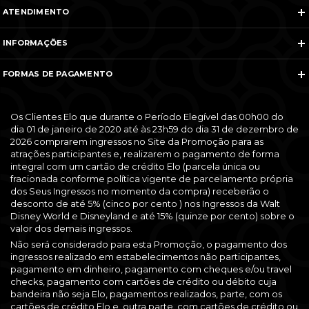
ATENDIMENTO
Telefones e WhatsApp
INFORMAÇÕES
Veja todos os contatos
Sobre Nós
Nós na Mídia
FORMAS DE PAGAMENTO
Termos e Condições
Política de Cancelamento
FAQ
Entre em Contato
Os Clientes Elo que durante o Período Elegível das 00h00 do
dia 01 de janeiro de 2020 até às 23h59 do dia 31 de dezembro de
2026 comprarem ingressos no Site da Promoção para as
atrações participantes e, realizarem o pagamento de forma
integral com um cartão de crédito Elo (parcela única ou
fracionada conforme política vigente de parcelamento própria
dos Seus Ingressos no momento da compra) receberão o
desconto de até 5% (cinco por cento ) nos Ingressos da Walt
Disney World e Disneyland e até 15% (quinze por cento) sobre o
valor dos demais ingressos.
Não será considerado para esta Promoção, o pagamento dos
ingressos realizado em estabelecimentos não participantes,
pagamento em dinheiro, pagamento com cheques e/ou travel
checks, pagamento com cartões de crédito ou débito cuja
bandeira não seja Elo, pagamentos realizados, parte, com os
cartões de crédito Elo e, outra parte, com cartões de crédito ou