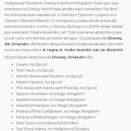
Hollywood Studios
e
Disney's Animal Kingdom
. Para que sua
aventura na Disney World seja ainda mais completa, há dois
incríveis parques aquáticos, o
Disney's Typhoon Lagoon
e o
Disney's Blizzard Beach
. O complexo possui ainda áreas de
entretenimento, como o
Disney Springs
e o
ESPN Wide World
,
por exemplo. Muita diversão, né? São inúmeras atrações para
você curtir em família ou entre amigos. Os parques da
Disney
de Orlando
oferecem atrações para todas as idades, do mais
novo ao mais velho!
A regra é: todo mundo vai se divertir!
As principais atrações da
Disney Orlando
são:
Soarin, no Epcot
Test Track, no Epcot
World Showcase Pavilion, no Epcot
Mission Space, no Epcot
The Seas with Nemo and Friends, no Epcot
Space Mountain, no Magic Kingdom
Splash Mountain, no Magic Kingdom
Haunted Mansion, no Magic Kingdom
Pirates of the Caribbean, no Magic Kingdom
Mickey's PhilharMagic, no Magic Kingdom
Star Tours, no Hollywood Studios
Toy Story Mania, no Hollywood Studios