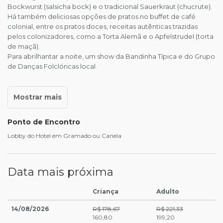
Bockwurst (salsicha bock) e o tradicional Sauerkraut (chucrute).
Há também deliciosas opções de pratos no buffet de café
colonial, entre os pratos doces, receitas autênticas trazidas
pelos colonizadores, como a Torta Alemã e o Apfelstrudel (torta
de maçã).
Para abrilhantar a noite, um show da Bandinha Típica e do Grupo
de Danças Folclóricas local.
Ponto de Encontro
Lobby do Hotel em Gramado ou Canela
Data mais próxima
Criança
Adulto
14/08/2026
R$ 178,67
R$ 221,33
160,80
199,20