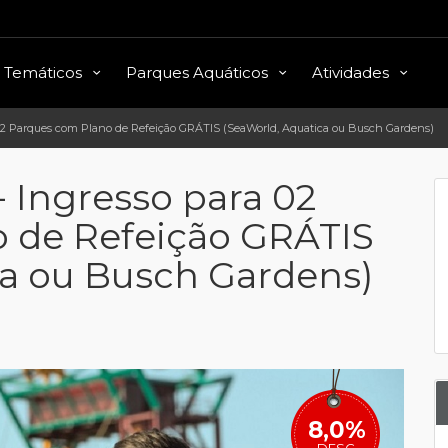
 Temáticos
Parques Aquáticos
Atividades
 02 Parques com Plano de Refeição GRÁTIS (SeaWorld, Aquatica ou Busch Gardens)
 Ingresso para 02
 de Refeição GRÁTIS
ca ou Busch Gardens)
8,0%