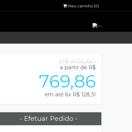
Meu carrinho
(0)
R$ 836,80
a partir de R$
769,86
em até 6x R$ 128,31
- Efetuar Pedido -