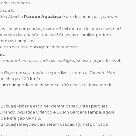
leões marinhos
.
Orlando
SeaWorld
, o
Parque Aquatica
é um dos principais
parques
nas
– duas com ondas, mais de 5 mil metros de praia e seis rios!
or conta das atrações radicais! Crianças e famílias podem
s mais tranquilos.
leza natural e paisagem encantadores!
ns
re
montanhas-russas radicais
,
zoológico
,
shows
e
jogos
. Incrível,
a Bay
e possui atrações imperdíveis, como a
Cheetah Hunt
,
e chega a 100 km/h.
, um brinquedo que despenca a 90 graus, te deixando de
 2 (duas) visitas a escolher dentre os seguintes parques:
Orlando, Aquatica Orlando e Busch Gardens Tampa, agora
 de Refeição GRÁTIS.
 2 (duas) refeições para serem usadas, 1 (uma) por cada