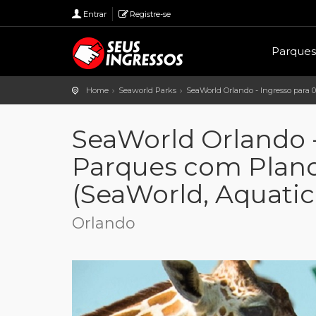
Entrar
Registre-se
Parques
Home
Seaworld Parks
SeaWorld Orlando - Ingresso para
SeaWorld Orlando -
Parques com Plano
(SeaWorld, Aquati
Orlando