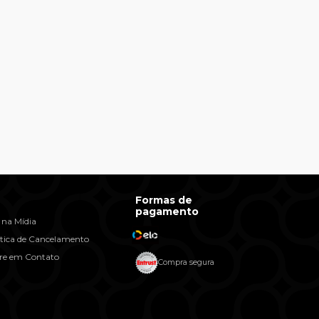
Formas de
pagamento
 na Mídia
ítica de Cancelamento
re em Contato
Compra segura