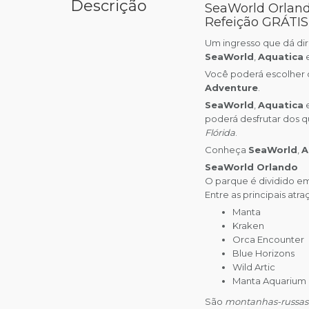
Descrição
SeaWorld Orland
Refeição GRÁTIS
Um ingresso que dá dir
SeaWorld
,
Aquatica
Você poderá escolher d
Adventure
.
SeaWorld
,
Aquatica
poderá desfrutar dos 
Flórida
.
Conheça
SeaWorld
,
A
SeaWorld Orlando
O parque é dividido e
Entre as principais atra
Manta
Kraken
Orca Encounter
Blue Horizons
Wild Artic
Manta Aquarium
São
montanhas-russas