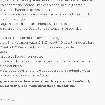
clui 1 entrada, 1 acompanhamento OU 1 sobremesa e 1 bebida
ica de tamanho normal uma vez a cada 90 minutos até 30
tes do fechamento do restaurante.
o e um documento com foto podem ser solicitados em cada
 para verificação.
 algumas exclusões de alimentos e bebidas.
do para garrafas de água, itens de souvenir ou bebidas
 compartilhar comida ou levar para viagem.
ra o Sharks Underwater Grill, Dine with Orcas, Flamecraft Bar,
Overlook™ Restaurant ou outros restaurantes de
ades.
 a pessoa listada no ingresso.
 utilização do ingresso deve ocorrer dentro do prazo de um
a de aquisição.
isita deve ocorrer até 14 dias após a data da primeira visita.
o para visitantes acima de 3 anos.
gressos e se divirta em dois dos parques SeaWorld,
ch Gardens, dos mais divertidos da Flórida.
o, FL 32821