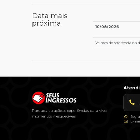
Data mais
próxima
10/08/2026
Valores de referência na
Atend
Parques, atrações e experiências para viver
momentos inesquecíveis.
Seg. a
E-mai