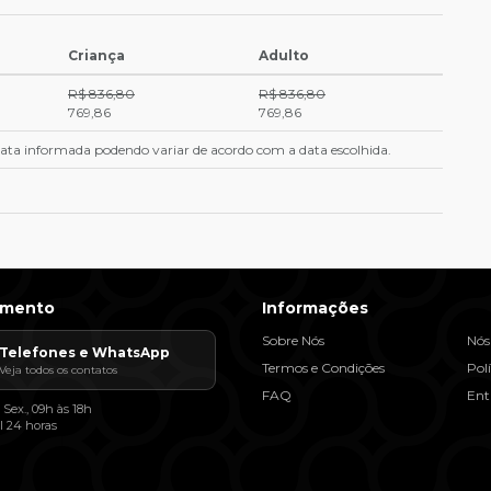
Criança
Adulto
R$ 836,80
R$ 836,80
769,86
769,86
 data informada podendo variar de acordo com a data escolhida.
imento
Informações
Sobre Nós
Nós
Telefones e WhatsApp
Termos e Condições
Pol
Veja todos os contatos
FAQ
Ent
 Sex., 09h às 18h
l 24 horas