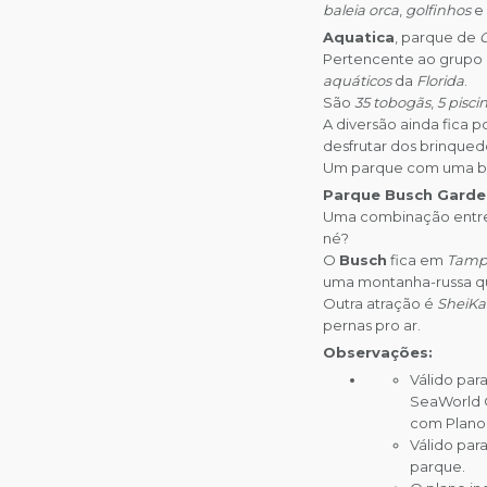
baleia orca
,
golfinhos
e
Aquatica
, parque de
Pertencente ao grupo
aquáticos
da
Florida
.
São
35 tobogãs
,
5 pisci
A diversão ainda fica p
desfrutar dos brinquedo
Um parque com uma be
Parque Busch Garde
Uma combinação ent
né?
O
Busch
fica em
Tamp
uma montanha-russa qu
Outra atração é
SheiKa
pernas pro ar.
Observações:
Válido para
SeaWorld 
com Plano
Válido para
parque.