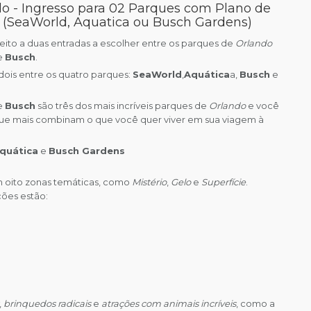
o - Ingresso para 02 Parques com Plano de
 (SeaWorld, Aquatica ou Busch Gardens)
eito a duas entradas a escolher entre os parques de
Orlando
e
Busch
.
ois entre os quatro parques:
SeaWorld
,
Aquática
a,
Busch
e
e
Busch
são três dos mais incríveis parques de
Orlando
e você
que mais combinam o que você quer viver em sua viagem à
quática
e
Busch Gardens
m oito zonas temáticas, como
Mistério
,
Gelo
e
Superfície
.
ções estão:
,
brinquedos radicais
e
atrações com animais incríveis
, como a