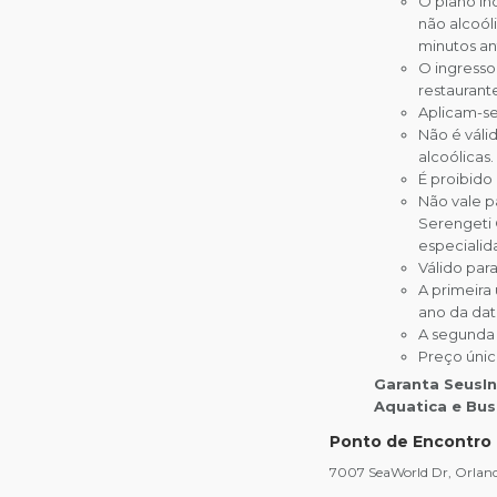
O plano in
não alcoól
minutos an
O ingress
restaurante
Aplicam-se
Não é váli
alcoólicas.
É proibido
Não vale pa
Serengeti 
especialid
Válido para
A primeira
ano da dat
A segunda v
Preço únic
Garanta SeusIn
Aquatica e Bus
Ponto de Encontro
7007 SeaWorld Dr, Orland