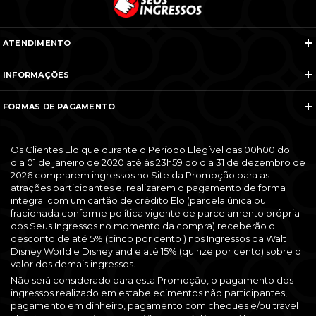
ATENDIMENTO
Telefones e WhatsApp
INFORMAÇÕES
Veja todos os contatos
Sobre Nós
Nós na Mídia
FORMAS DE PAGAMENTO
Termos e Condições
Política de Cancelamento
FAQ
Entre em Contato
Os Clientes Elo que durante o Período Elegível das 00h00 do
dia 01 de janeiro de 2020 até às 23h59 do dia 31 de dezembro de
2026 comprarem ingressos no Site da Promoção para as
atrações participantes e, realizarem o pagamento de forma
integral com um cartão de crédito Elo (parcela única ou
fracionada conforme política vigente de parcelamento própria
dos Seus Ingressos no momento da compra) receberão o
desconto de até 5% (cinco por cento ) nos Ingressos da Walt
Disney World e Disneyland e até 15% (quinze por cento) sobre o
valor dos demais ingressos.
Não será considerado para esta Promoção, o pagamento dos
ingressos realizado em estabelecimentos não participantes,
pagamento em dinheiro, pagamento com cheques e/ou travel