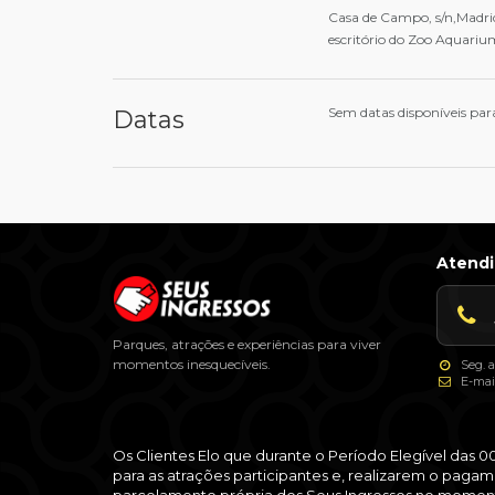
Casa de Campo, s/n,Madri
escritório do Zoo Aquariu
Sem datas disponíveis par
Datas
Atend
Parques, atrações e experiências para viver
momentos inesquecíveis.
Seg. a
E-mai
Os Clientes Elo que durante o Período Elegível das 
para as atrações participantes e, realizarem o pagam