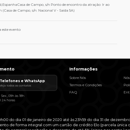
d,EspanhaCasa de Campo, s/n Ponto de encontro da atração: Ir ao
m (Casa de Campo, s/n: Nacional V - Saída 5A)
a este evento
imento
Informações
Sobre Nós
Nós
Telefones e WhatsApp
Termos e Condições
Pol
Veja todos os contatos
FAQ
Ent
 Sex., 09h às 18h
l 24 horas
00h00 do dia 01 de janeiro de 2020 até às 23h59 do dia 31 de dezem
ento de forma integral com um cartão de crédito Elo (parcela única 