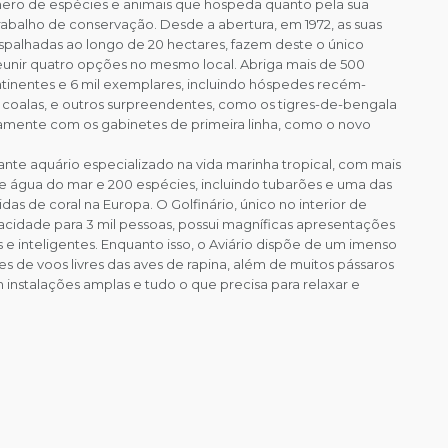
ero de espécies e animais que hospeda quanto pela sua
rabalho de conservação. Desde a abertura, em 1972, as suas
espalhadas ao longo de 20 hectares, fazem deste o único
eunir quatro opções no mesmo local. Abriga mais de 500
tinentes e 6 mil exemplares, incluindo hóspedes recém-
coalas, e outros surpreendentes, como os tigres-de-bengala
untamente com os gabinetes de primeira linha, como o novo
ante aquário especializado na vida marinha tropical, com mais
 de água do mar e 200 espécies, incluindo tubarões e uma das
as de coral na Europa. O Golfinário, único no interior de
idade para 3 mil pessoas, possui magníficas apresentações
 e inteligentes. Enquanto isso, o Aviário dispõe de um imenso
es de voos livres das aves de rapina, além de muitos pássaros
 instalações amplas e tudo o que precisa para relaxar e