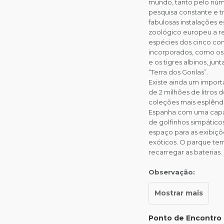
mundo, tanto pelo núm
pesquisa constante e t
fabulosas instalações 
zoológico europeu a r
espécies dos cinco con
incorporados, como os 
e os tigres albinos, j
“Terra dos Gorilas”.
Existe ainda um import
de 2 milhões de litros
coleções mais esplêndid
Espanha com uma capac
de golfinhos simpáticos
espaço para as exibiçõ
exóticos. O parque tem
recarregar as baterias.
Observação:
Ponto de Encontro